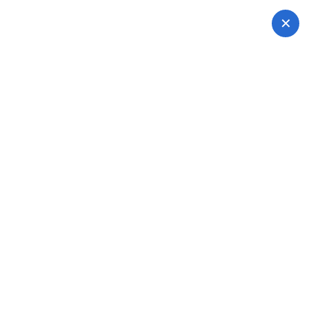
登录平台
✕
标签云列表
按标签聚合浏览相关文章
华为新机性能对比苹果 足球博彩平台 旗舰，影像系统